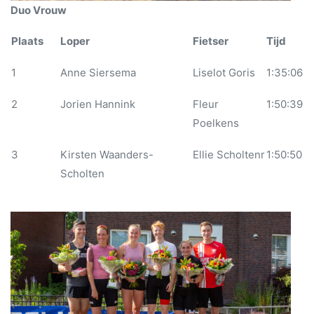
Duo Vrouw
Plaats
Loper
Fietser
Tijd
1
Anne Siersema
Liselot Goris
1:35:06
2
Jorien Hannink
Fleur
1:50:39
Poelkens
3
Kirsten Waanders-
Ellie Scholtenr
1:50:50
Scholten