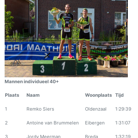
Mannen individueel 40+
Plaats
Naam
Woonplaats
Tijd
1
Remko Siers
Oldenzaal
1:29:39
2
Antoine van Brummelen
Eibergen
1:31:07
3
Jordy Meerman
Breda
1:32:19