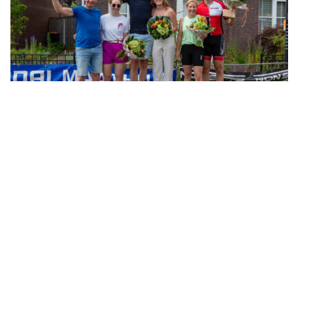
Deurningen Man/Vrouw
Plaats
Loper
Fietser
Tijd
1
Nora Froeling
Rob Froeling
1:39:03
2
Wendy Mulder
Peter Eshuis
1:33:14
3
Lisa Kemna
Rudi Kemna
1:45:40